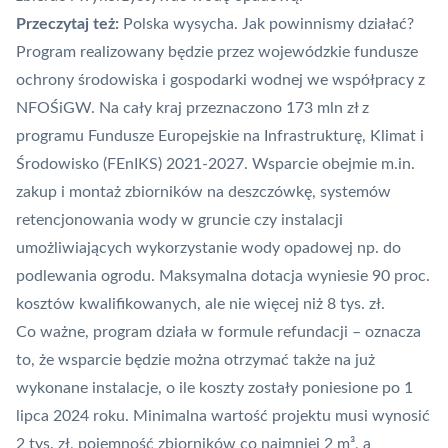
Przeczytaj też:
Polska wysycha. Jak powinnismy działać?
Program realizowany będzie przez wojewódzkie fundusze
ochrony środowiska i gospodarki wodnej we współpracy z
NFOŚiGW. Na cały kraj przeznaczono 173 mln zł z
programu Fundusze Europejskie na Infrastrukturę, Klimat i
Środowisko (FEnIKS) 2021-2027. Wsparcie obejmie m.in.
zakup i montaż zbiorników na deszczówkę, systemów
retencjonowania wody w gruncie czy instalacji
umożliwiających wykorzystanie wody opadowej np. do
podlewania ogrodu. Maksymalna dotacja wyniesie 90 proc.
kosztów kwalifikowanych, ale nie więcej niż 8 tys. zł.
Co ważne, program działa w formule refundacji – oznacza
to, że wsparcie będzie można otrzymać także na już
wykonane instalacje, o ile koszty zostały poniesione po 1
lipca 2024 roku. Minimalna wartość projektu musi wynosić
2 tys. zł, pojemność zbiorników co najmniej 2 m³, a