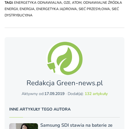
TAGI:
ENERGETYKA ODNAWIALNA
,
OZE
,
ATOM
,
ODNAWIALNE ŹRÓDŁA
ENERGII
,
ENERGIA
,
ENERGETYKA JĄDROWA
,
SIEĆ PRZESYŁOWA
,
SIEĆ
DYSTRYBUCYJNA
Redakcja Green-news.pl
Aktywny od:
17.09.2019
· Dodał(a):
132 artykuły
INNE ARTYKUŁY TEGO AUTORA
Samsung SDI stawia na baterie ze