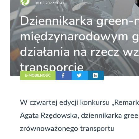
08.03.2022 10:41
Dziennikarka green-
międzynarodowym gr
działania na rzecz w
transporcie
E-MOBILNOŚĆ
W czwartej edycji konkursu „Remark
Agata Rzędowska, dziennikarka gree
zrównoważonego transportu