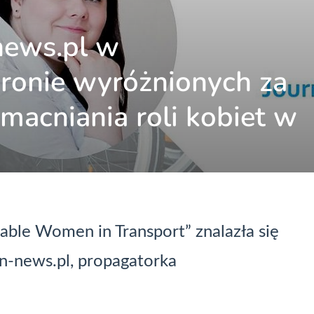
news.pl w
onie wyróżnionych za
zmacniania roli kobiet w
able Women in Transport” znalazła się
n-news.pl, propagatorka