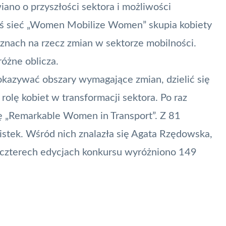
ano o przyszłości sektora i możliwości
iś sieć „Women Mobilize Women” skupia kobiety
yznach na rzecz zmian w sektorze mobilności.
óżne oblicza.
okazywać obszary wymagające zmian, dzielić się
olę kobiet w transformacji sektora. Po raz
 „
Remarkable Women in Transport
”. Z 81
listek. Wśród nich znalazła się Agata Rzędowska,
 czterech edycjach konkursu wyróżniono 149