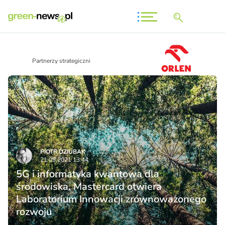
Partnerzy strategiczni
PIOTR DZIUBAK
21.09.2021 13:44
5G i informatyka kwantowa dla
środowiska. Mastercard otwiera
Laboratorium Innowacji zrównoważonego
rozwoju