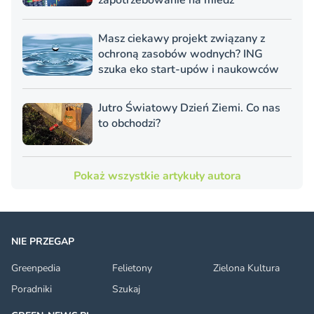
zapotrzebowanie na miedź
Masz ciekawy projekt związany z
ochroną zasobów wodnych? ING
szuka eko start-upów i naukowców
Jutro Światowy Dzień Ziemi. Co nas
to obchodzi?
Pokaż wszystkie artykuły autora
NIE PRZEGAP
Greenpedia
Felietony
Zielona Kultura
Poradniki
Szukaj