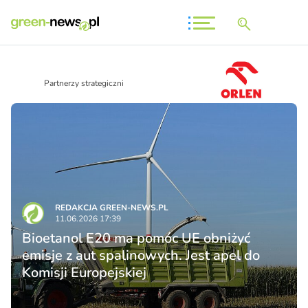
Partnerzy strategiczni
REDAKCJA GREEN-NEWS.PL
11.06.2026 17:39
Bioetanol E20 ma pomóc UE obniżyć
emisje z aut spalinowych. Jest apel do
Komisji Europejskiej