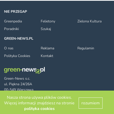
NIE PRZEGAP
Greenpedia
Felietony
Zielona Kultura
Poradniki
Szukaj
GREEN-NEWS.PL
O nas
Reklama
Regulamin
Polityka Cookies
Kontakt
Green-News s.c.
ul. Piękna 24/26A
00-549 Warszawa
Nasza strona używa plików cookies.
Więcej informacji znajdziesz na stronie
rozumiem
Facebook
Twitter
LinkedIn
RSS
© 2026 green-news.pl. All rights reserved.
polityka cookies