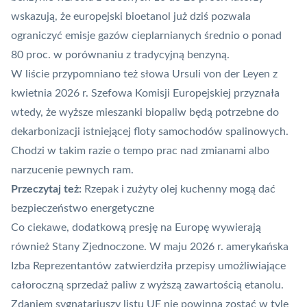
wskazują, że europejski bioetanol już dziś pozwala
ograniczyć emisje gazów cieplarnianych średnio o ponad
80 proc. w porównaniu z tradycyjną benzyną.
W liście przypomniano też słowa Ursuli von der Leyen z
kwietnia 2026 r. Szefowa Komisji Europejskiej przyznała
wtedy, że wyższe mieszanki biopaliw będą potrzebne do
dekarbonizacji istniejącej floty samochodów spalinowych.
Chodzi w takim razie o tempo prac nad zmianami albo
narzucenie pewnych ram.
Przeczytaj też:
Rzepak i zużyty olej kuchenny mogą dać
bezpieczeństwo energetyczne
Co ciekawe, dodatkową presję na Europę wywierają
również Stany Zjednoczone. W maju 2026 r. amerykańska
Izba Reprezentantów zatwierdziła przepisy umożliwiające
całoroczną sprzedaż paliw z wyższą zawartością etanolu.
Zdaniem sygnatariuszy listu UE nie powinna zostać w tyle