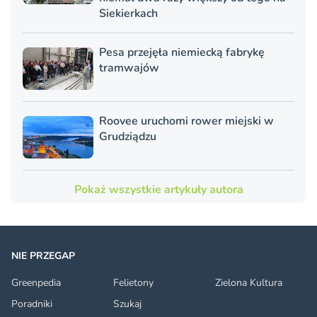
Siekierkach
Pesa przejęła niemiecką fabrykę
tramwajów
Roovee uruchomi rower miejski w
Grudziądzu
Pokaż wszystkie artykuły autora
NIE PRZEGAP
Greenpedia
Felietony
Zielona Kultura
Poradniki
Szukaj